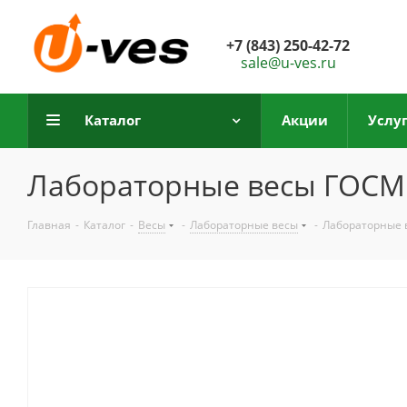
+7 (843) 250-42-72
sale@u-ves.ru
Каталог
Акции
Услу
Лабораторные весы ГОСМ
Главная
-
Каталог
-
Весы
-
Лабораторные весы
-
Лабораторные 