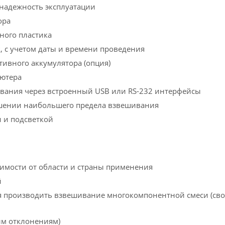
 надежность эксплуатации
ора
ного пластика
, с учетом даты и времени проведения
ивного аккумулятора (опция)
ьютера
вания через встроенный USB или RS-232 интерфейсы
ышении наибольшего предела взвешивания
 и подсветкой
имости от области и страны применения
й
я производить взвешивание многокомпонентной смеси (св
ым отклонениям)