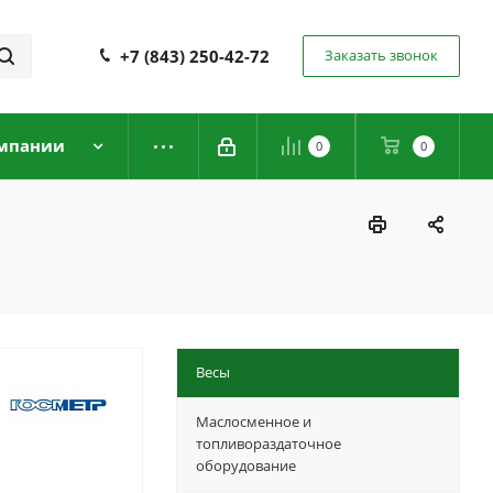
+7 (843) 250-42-72
Заказать звонок
мпании
0
0
Весы
Маслосменное и
топливораздаточное
оборудование