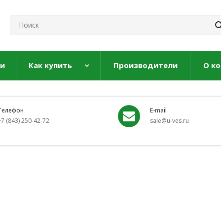
ги
Как купить
Производители
О к
Телефон
E-mail
+7 (843) 250-42-72
sale@u-ves.ru