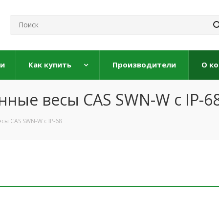
ги
Как купить
Производители
О к
ные весы CAS SWN-W с IP-6
ы CAS SWN-W с IP-68