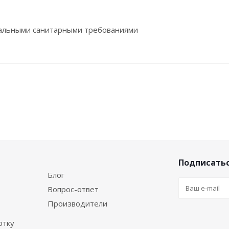
циальными санитарными требованиями
Подписатьс
Блог
Вопрос-ответ
Производители
отку