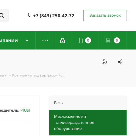
+7 (843) 250-42-72
Заказать звонок
мпании
0
0
ва
-
Крепление под картридж 70 л
Весы
водитель:
PIUSI
Маслосменное и
топливораздаточное
оборудование