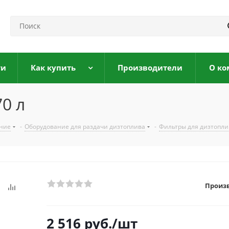
ги
Как купить
Производители
О ко
0 л
ание
-
Оборудование для раздачи дизтоплива
-
Фильтры для дизтопли
Произ
2 516
руб.
/шт