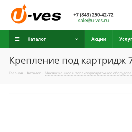
+7 (843) 250-42-72
sale@u-ves.ru
Каталог
Акции
Услу
Крепление под картридж 7
Главная
-
Каталог
-
Маслосменное и топливораздаточное оборудов