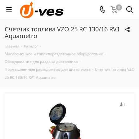
0
Счетчик топлива VZO 25 RC 130/16 RV1
Aquametro
Главная
-
Каталог
-
Маслосменное и топливораздаточное оборудование
-
Оборудование для раздачи дизтоплива
-
Промышленные расходомеры для дизтоплива
-
Счетчик топлива VZO
25 RC 130/16 RV1 Aquametro