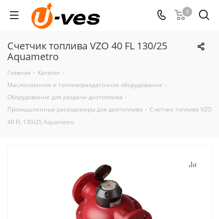
0
Счетчик топлива VZO 40 FL 130/25
Aquametro
Главная
-
Каталог
-
Маслосменное и топливораздаточное оборудование
-
Оборудование для раздачи дизтоплива
-
Промышленные расходомеры для дизтоплива
-
Счетчик топлива VZO
40 FL 130/25 Aquametro