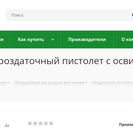
ги
Как купить
Производители
О ко
вороздаточный пистолет с о
ание
-
Оборудование для раздачи дизтоплива
-
Раздаточные пистолет
Произ