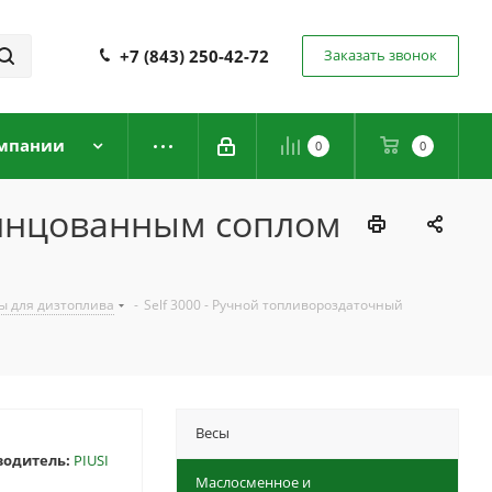
+7 (843) 250-42-72
Заказать звонок
мпании
0
0
свинцованным соплом
ы для дизтоплива
-
Self 3000 - Ручной топливороздаточный
Весы
водитель:
PIUSI
Маслосменное и