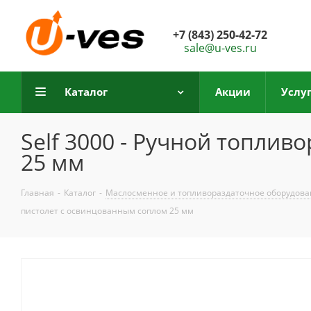
+7 (843) 250-42-72
sale@u-ves.ru
Каталог
Акции
Услу
Self 3000 - Ручной топли
25 мм
Главная
-
Каталог
-
Маслосменное и топливораздаточное оборудов
пистолет с освинцованным соплом 25 мм