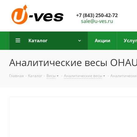
+7 (843) 250-42-72
sale@u-ves.ru
Каталог
Акции
Услу
Аналитические весы OHAU
Главная
-
Каталог
-
Весы
-
Аналитические весы
-
Аналитически