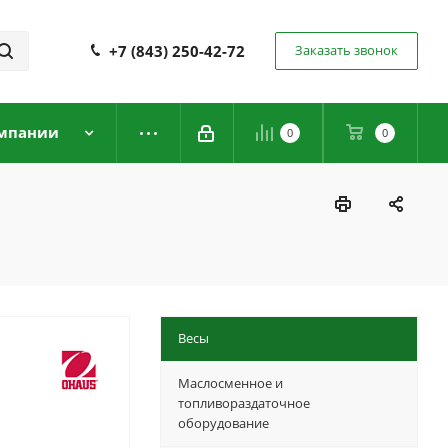
+7 (843) 250-42-72
Заказать звонок
мпании
0
0
Весы
Маслосменное и
топливораздаточное
оборудование