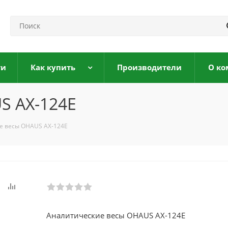
ги
Как купить
Производители
О ко
S AX-124E
е весы OHAUS AX-124E
Аналитические весы OHAUS AX-124E