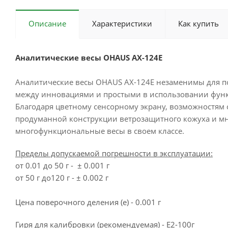
Описание
Характеристики
Как купить
Аналитические весы OHAUS AX-124E
Аналитические весы OHAUS AX-124E незаменимы для п
между инновациями и простыми в использовании фун
Благодаря цветному сенсорному экрану, возможностям
продуманной конструкции ветрозащитного кожуха и мн
многофункциональные весы в своем классе.
Пределы допускаемой погрешности в эксплуатации:
от 0.01 до 50 г - ± 0.001 г
от 50 г до120 г - ± 0.002 г
Цена поверочного деления (e) - 0.001 г
Гиря для калибровки (рекомендуемая) - E2-100г