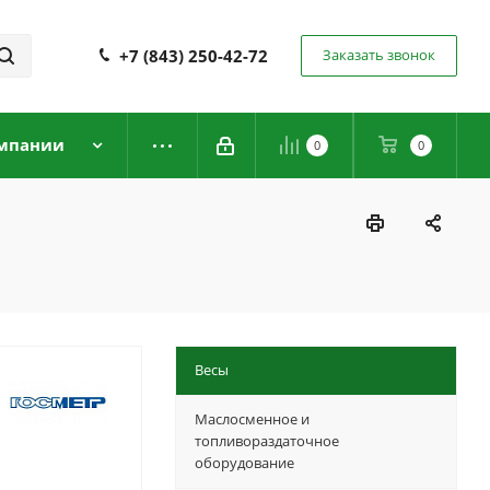
+7 (843) 250-42-72
Заказать звонок
мпании
0
0
Весы
Маслосменное и
топливораздаточное
оборудование