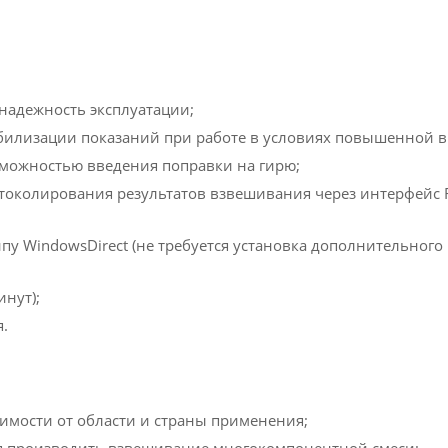
 надежность эксплуатации;
табилизации показаний при работе в условиях повышенной 
зможностью введения поправки на гирю;
токолирования результатов взвешивания через интерфейс 
пу WindowsDirect (не требуется установка дополнительног
нут);
.
имости от области и страны применения;