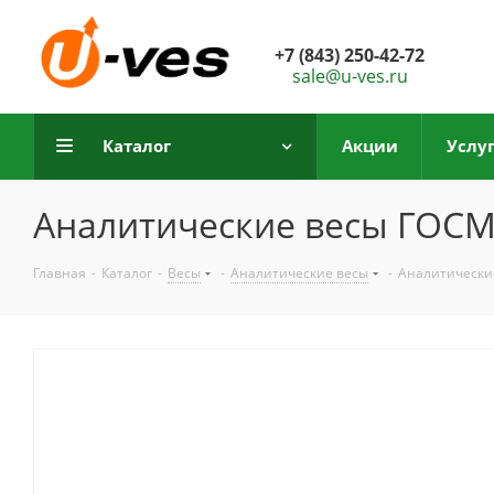
+7 (843) 250-42-72
sale@u-ves.ru
Каталог
Акции
Услу
Аналитические весы ГОСМ
Главная
-
Каталог
-
Весы
-
Аналитические весы
-
Аналитически