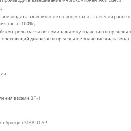
я производить взвешивание многокомпонентной смеси;
;
производить взвешивание в процентах от значения ранее 
ичное от 100% ;
ый: контроль массы по номинальному значению и предель
- проходящий диапазон и предельное значение диапазона).
ния
ления весами ВП-1
 с образцов STABLO AP