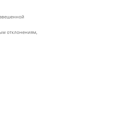
взвешенной
ным отклонениям,