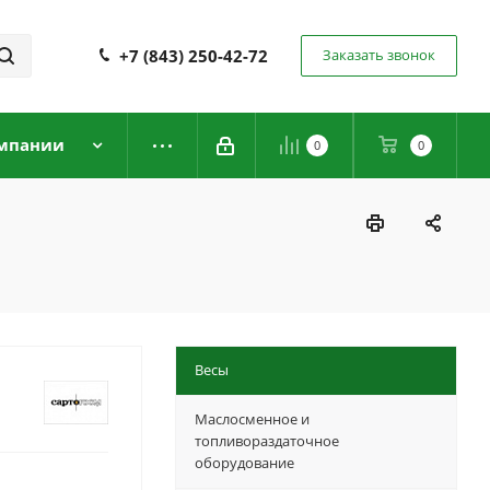
+7 (843) 250-42-72
Заказать звонок
мпании
0
0
Весы
Маслосменное и
топливораздаточное
оборудование