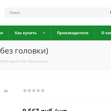
ги
Как купить
Производители
О ко
без головки)
ОСМ Гиря F2-500 г (без головки)