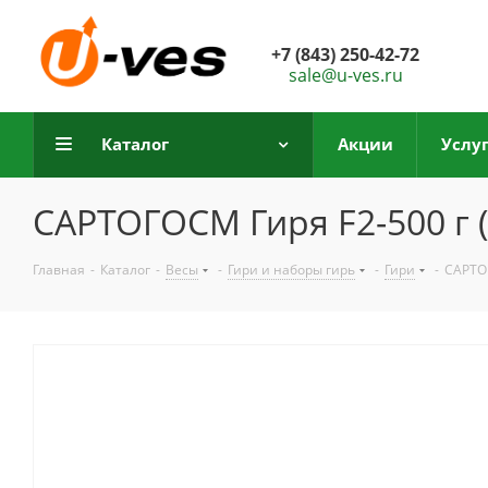
+7 (843) 250-42-72
sale@u-ves.ru
Каталог
Акции
Услу
САРТОГОСМ Гиря F2-500 г (
Главная
-
Каталог
-
Весы
-
Гири и наборы гирь
-
Гири
-
САРТОГ