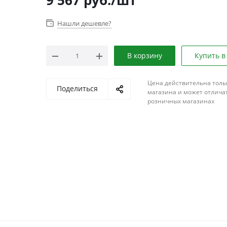
9 567
руб.
/шт
Нашли дешевле?
В корзину
Купить в
Цена действительна толь
Поделиться
магазина и может отличат
розничных магазинах