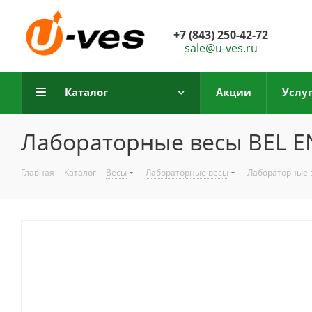
+7 (843) 250-42-72
sale@u-ves.ru
Каталог
Акции
Услу
Лабораторные весы BEL E
Главная
-
Каталог
-
Весы
-
Лабораторные весы
-
Лабораторные 