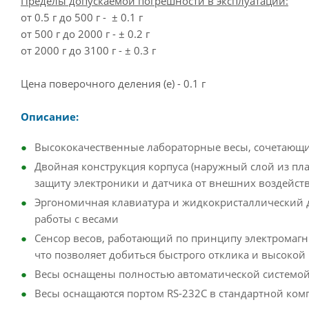
Пределы допускаемой погрешности в эксплуатации:
от 0.5 г до 500 г - ± 0.1 г
от 500 г до 2000 г - ± 0.2 г
от 2000 г до 3100 г - ± 0.3 г
Цена поверочного деления (e) - 0.1 г
Описание:
Высококачественные лабораторные весы, сочетающие
Двойная конструкция корпуса (наружный слой из пл
защиту электроники и датчика от внешних воздейст
Эргономичная клавиатура и жидкокристаллический 
работы с весами
Сенсор весов, работающий по принципу электромагн
что позволяет добиться быстрого отклика и высокой
Весы оснащены полностью автоматической системой 
Весы оснащаются портом RS-232C в стандартной ком