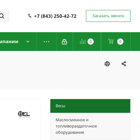
+7 (843) 250-42-72
Заказать звонок
мпании
0
0
Весы
Маслосменное и
топливораздаточное
оборудование