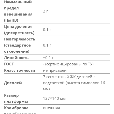
Наименьший
предел
2 г
взвешивания
(НмПВ)
Цена деления
0.1 г
(дискретность)
Повторяемость
(стандартное
0.1 г
отклонение)
Линейность
±0.1 г
ГОСТ
- (сертифицированы по ТУ)
Класс точности
не присвоен
7 сегментный ЖК дисплей с
Дисплей
подсветкой (высота символов 16
мм)
Размер
127×140 мм
платформы
Калибровка
внешняя