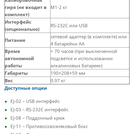
Калибровочная
гиря (не входит в
M1-2 кг
комплект)
Интерфейс
RS-232C или USB
(опционально)
сетевой адаптер (в комплекте) или
Питание
4 батарейки АА
Время
≈ 70 часов (при выключенной
автономной
подсветке и использовании
работы
алкалиновых батареек)
Габариты
190×208×59 мм
Вес
0.97 кг
Доступные опции
EJ-02 – USB интерфейс
EJ-03 – RS-232C интерфейс
EJ-08 – Поддонный крюк
EJ-11 – Противосквозняковый бокс