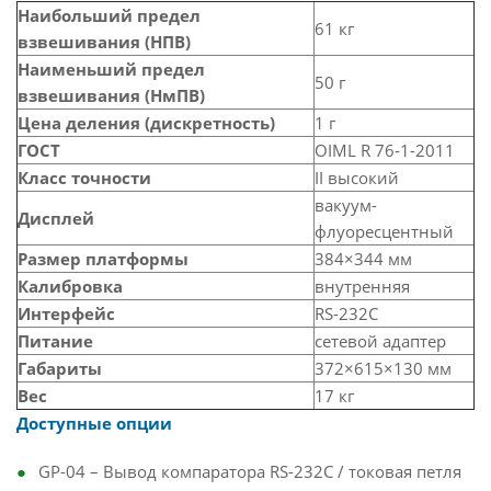
Наибольший предел
61 кг
взвешивания (НПВ)
Наименьший предел
50 г
взвешивания (НмПВ)
Цена деления (дискретность)
1 г
ГОСТ
OIML R 76-1-2011
Класс точности
II высокий
вакуум-
Дисплей
флуоресцентный
Размер платформы
384×344 мм
Калибровка
внутренняя
Интерфейс
RS-232C
Питание
сетевой адаптер
Габариты
372×615×130 мм
Вес
17 кг
Доступные опции
GP-04 – Вывод компаратора RS-232C / токовая петля