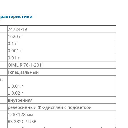
арактеристики
74724-19
1620 г
0.1 г
0.001 г
0.01 г
OIML R 76-1-2011
I специальный
:
± 0.01 г
± 0.02 г
внутренняя
реверсивный ЖК-дисплей с подсветкой
128×128 мм
RS-232C / USB