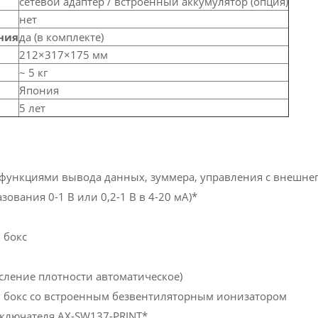
сетевой адаптер / встроенный аккумулятор (опция)
нет
ния
да (в комплекте)
212×317×175 мм
~ 5 кг
Япония
5 лет
 функциями вывода данных, зуммера, управления с внешнег
ования 0-1 В или 0,2-1 В в 4-20 мА)*
 бокс
сление плотности автоматическое)
 бокс со встроенным безвентиляторным ионизатором
еключателя AX-SW137-PRINT*