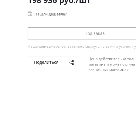
198 936
руб.
/шт
Нашли дешевле?
Под заказ
Наши менеджеры обязательно свяжутся с вами и уточнят у
Цена действительна толь
Поделиться
магазина и может отличат
розничных магазинах