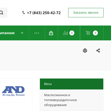
+7 (843) 250-42-72
Заказать звонок
мпании
0
0
Весы
Маслосменное и
топливораздаточное
оборудование