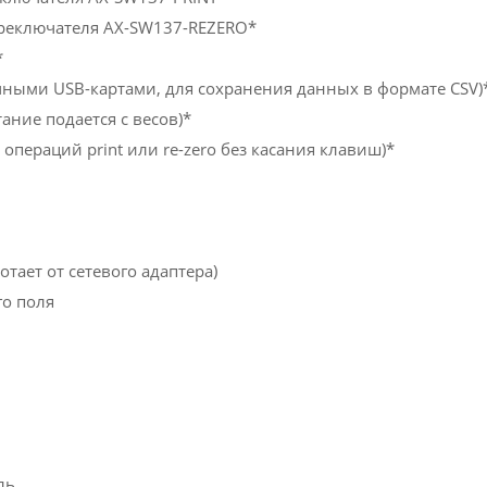
ереключателя AX-SW137-REZERO*
*
чными USB-картами, для сохранения данных в формате CSV)
ние подается с весов)*
пераций print или re-zero без касания клавиш)*
отает от сетевого адаптера)
го поля
ль