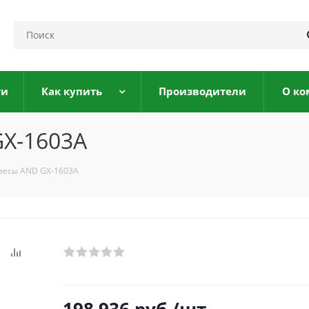
ги
Как купить
Производители
О ко
X-1603A
весы AND GX-1603A