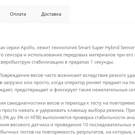
Оплата
Доставка
серии Apollo, лежит технология Smart-Super Hybrid Sensor
го сенсора и использование передовых материалов при его
 сверхбыструю стабилизацию в пределах 1 секунды.
овреждения весов часто возникают вследствие резкого уда
загрузки или просто, когда оператор роняет предмет на пл
еждает, предотвращает и фиксирует такие нежелательные си
я самодиагностики весов и перехода к тесту на повторяемо
 просто нажать и удерживать клавишу выбора режима. При
,3% до 3% от НПВ) выполняется проверка стабильности ан
яния весового датчика и проведения 10 последовательных 
обычных тестов на повторяемость результатов, на которые, 