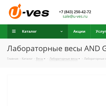
+7 (843) 250-42-72
sale@u-ves.ru
Каталог
Акции
Услу
Лабораторные весы AND G
Главная
-
Каталог
-
Весы
-
Лабораторные весы
-
Лабораторные 