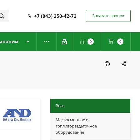
+7 (843) 250-42-72
Заказать звонок
мпании
0
0
Весы
Маслосменное и
топливораздаточное
оборудование