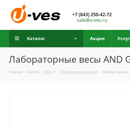
+7 (843) 250-42-72
sale@u-ves.ru
Каталог
Акции
Услу
Лабораторные весы AND G
Главная
-
Каталог
-
Весы
-
Лабораторные весы
-
Лабораторные 