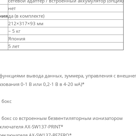
сетевой адаптер / встроенный аккумулятор (опция)
нет
ния
да (в комплекте)
212×317×93 мм
~ 5 кг
Япония
5 лет
 функциями вывода данных, зуммера, управления с внешнег
ования 0-1 В или 0,2-1 В в 4-20 мА)*
 бокс
 бокс со встроенным безвентиляторным ионизатором
еключателя AX-SW137-PRINT*
ереключателя AX-SW137-REZERO*