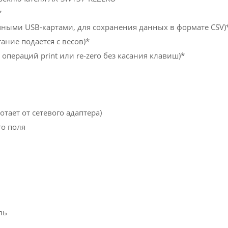
*
чными USB-картами, для сохранения данных в формате CSV)
ние подается с весов)*
пераций print или re-zero без касания клавиш)*
отает от сетевого адаптера)
го поля
ль