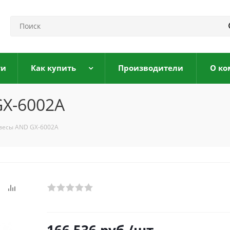
ги
Как купить
Производители
О ко
X-6002A
весы AND GX-6002A