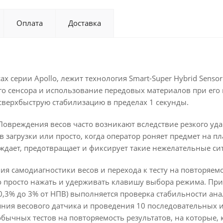
Оплата
Доставка
серии Apollo, лежит технология Smart-Super Hybrid Sensor
го сенсора и использование передовых материалов при его
 сверхбыструю стабилизацию в пределах 1 секунды.
овреждения весов часто возникают вследствие резкого уда
загрузки или просто, когда оператор роняет предмет на пл
еждает, предотвращает и фиксирует такие нежелательные си
я самодиагностики весов и перехода к тесту на повторяемо
 просто нажать и удерживать клавишу выбора режима. При
,3% до 3% от НПВ) выполняется проверка стабильности ан
яния весового датчика и проведения 10 последовательных 
обычных тестов на повторяемость результатов, на которые, 