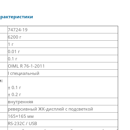
арактеристики
74724-19
6200 г
1 г
0.01 г
0.1 г
OIML R 76-1-2011
I специальный
:
± 0.1 г
± 0.2 г
внутренняя
реверсивный ЖК-дисплей с подсветкой
165×165 мм
RS-232C / USB