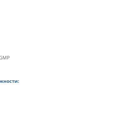
/GMP
жности: