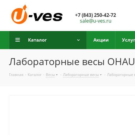
+7 (843) 250-42-72
sale@u-ves.ru
Каталог
Акции
Услу
Лабораторные весы OHAUS
Главная
-
Каталог
-
Весы
-
Лабораторные весы
-
Лабораторные 