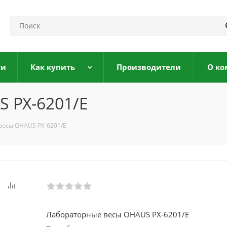
ги
Как купить
Производители
О ко
 PX-6201/E
весы OHAUS PX-6201/E
Лабораторные весы OHAUS PX-6201/E