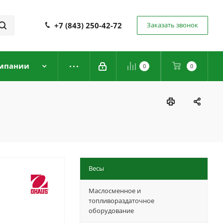
+7 (843) 250-42-72
Заказать звонок
мпании
0
0
Весы
Маслосменное и
топливораздаточное
оборудование