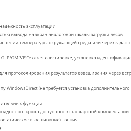
 надежность эксплуатации
стью вывода на экран аналоговой шкалы загрузки весов
зменении температуры окружающей среды или через задан
м GLP/GMP/ISO: отчет о юстировке, установка идентификац
 для протоколирования результатов взвешивания через вс
пу WindowsDirect (не требуется установка дополнительног
нительных функций
оддонного крюка доступного в стандартной комплектации
остатическое взвешивание) - опция
я