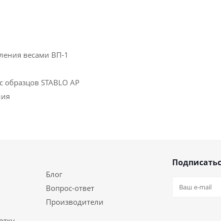
ления весами ВП-1
 с образцов STABLO AP
ния
Подписатьс
Блог
Вопрос-ответ
Производители
отку