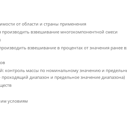
имости от области и страны применения
я производить взвешивание многокомпонентной смеси
й
производить взвешивание в процентах от значения ранее 
цов
ый: контроль массы по номинальному значению и предель
- проходящий диапазон и предельное значение диапазона)
ществ
ним условиям