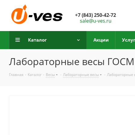
+7 (843) 250-42-72
sale@u-ves.ru
Каталог
Акции
Услу
Лабораторные весы ГОСМЕ
Главная
-
Каталог
-
Весы
-
Лабораторные весы
-
Лабораторные 