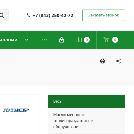
+7 (843) 250-42-72
Заказать звонок
мпании
0
0
Весы
Маслосменное и
топливораздаточное
оборудование