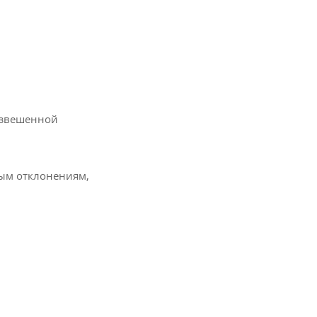
взвешенной
ным отклонениям,