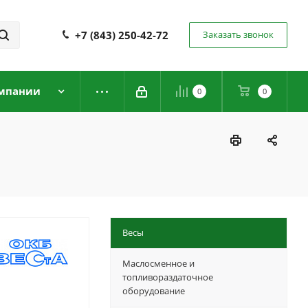
+7 (843) 250-42-72
Заказать звонок
мпании
0
0
Весы
Маслосменное и
топливораздаточное
оборудование