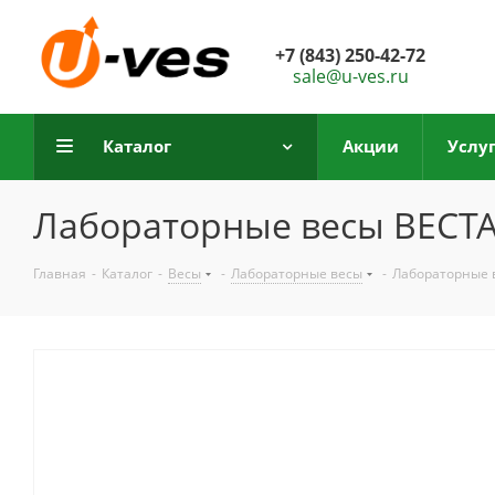
+7 (843) 250-42-72
sale@u-ves.ru
Каталог
Акции
Услу
Лабораторные весы ВЕСТА
Главная
-
Каталог
-
Весы
-
Лабораторные весы
-
Лабораторные 