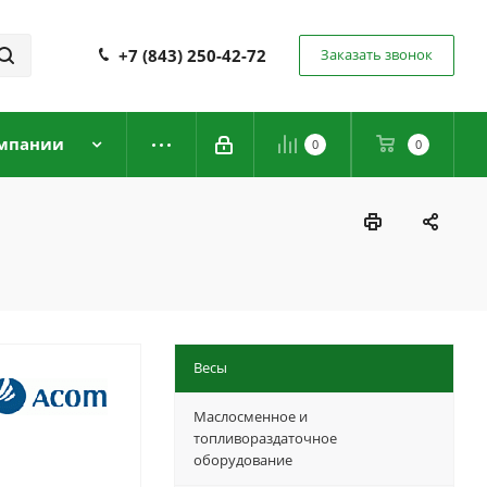
+7 (843) 250-42-72
Заказать звонок
мпании
0
0
Весы
Маслосменное и
топливораздаточное
оборудование