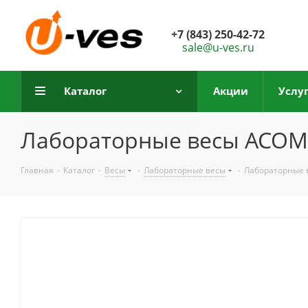
+7 (843) 250-42-72
sale@u-ves.ru
Каталог
Акции
Услу
Лабораторные весы ACOM 
Главная
-
Каталог
-
Весы
-
Лабораторные весы
-
Лабораторные 