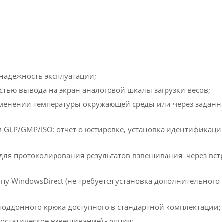
 надежность эксплуатации;
стью вывода на экран аналоговой шкалы загрузки весов;
зменении температуры окружающей среды или через задан
м GLP/GMP/ISO: отчет о юстировке, установка идентификац
 для протоколирования результатов взвешивания через вс
пу WindowsDirect (не требуется установка дополнительног
оддонного крюка доступного в стандартной комплектации;
остатическое взвешивание) - опция;