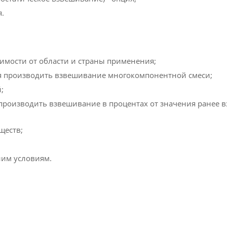
.
имости от области и страны применения;
я производить взвешивание многокомпонентной смеси;
;
производить взвешивание в процентах от значения ранее 
ществ;
ним условиям.