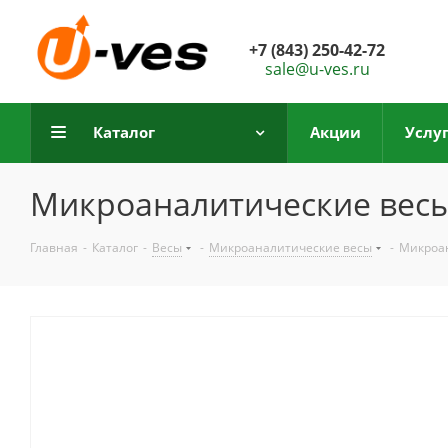
+7 (843) 250-42-72
sale@u-ves.ru
Каталог
Акции
Услу
Микроаналитические вес
Главная
-
Каталог
-
Весы
-
Микроаналитические весы
-
Микроа