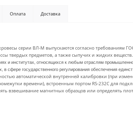
Оплата
Доставка
овесы серии ВЛ-М выпускаются согласно требованиям ГОС
ссы твердых предметов, а также сыпучих и жидких веществ.
иях и институтах, относящихся к любым отраслям промышленно
х, в сфере государственного регулирования обеспечения единст
ностью автоматической внутренней калибровки (при изме
ромежутки времени), встроенным портом RS-232C для подк
ть взвешивание магнитных образцов или определять плот