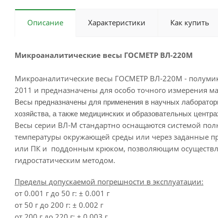
Описание
Характеристики
Как купить
Микроаналитические весы ГОСМЕТР ВЛ-220М
Микроаналитические весы ГОСМЕТР ВЛ-220М - полумикр
2011 и предназначены для особо точного измерения ма
Весы предназначены для применения в научных лаборатор
хозяйства, а также медицинских и образовательных центра
Весы серии ВЛ-М стандартно оснащаются системой пол
температуры окружающей среды или через заданные п
или ПК и поддонным крюком, позволяющим осуществля
гидростатическим методом.
Пределы допускаемой погрешности в эксплуатации:
от 0.001 г до 50 г: ± 0.001 г
от 50 г до 200 г: ± 0.002 г
от 200 г до 220 г: ± 0.003 г