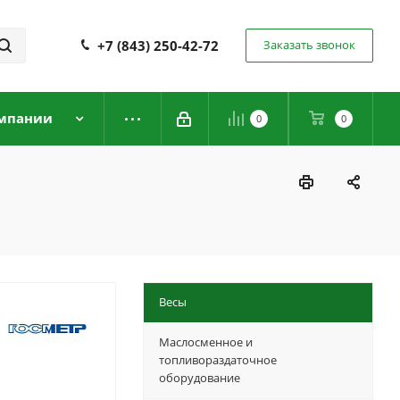
+7 (843) 250-42-72
Заказать звонок
мпании
0
0
Весы
Маслосменное и
топливораздаточное
оборудование