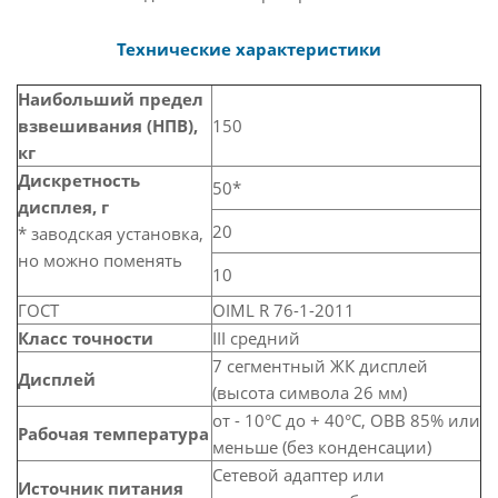
Технические характеристики
Наибольший предел
взвешивания (НПВ),
150
кг
Дискретность
50*
дисплея, г
20
* заводская установка,
но можно поменять
10
ГОСТ
OIML R 76-1-2011
Класс точности
III средний
7 сегментный ЖК дисплей
Дисплей
(высота символа 26 мм)
от - 10°C до + 40°C, ОВВ 85% или
Рабочая температура
меньше (без конденсации)
Сетевой адаптер или
Источник питания