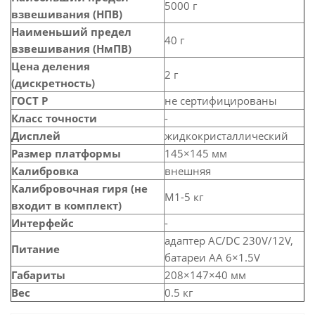
5000 г
взвешивания (НПВ)
Наименьший предел
40 г
взвешивания (НмПВ)
Цена деления
2 г
(дискретность)
ГОСТ Р
не сертифицированы
Класс точности
-
Дисплей
жидкокристаллический
Размер платформы
145×145 мм
Калибровка
внешняя
Калибровочная гиря (не
M1-5 кг
входит в комплект)
Интерфейс
-
адаптер AC/DC 230V/12V,
Питание
батареи AA 6×1.5V
Габариты
208×147×40 мм
Вес
0.5 кг