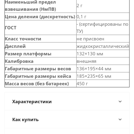
Наименьший предел
2 г
взвешивания (НмПВ)
Цена деления (дискретность)
0,1 г
- (сертифицированы по
ГОСТ
ТУ)
Класс точности
не присвоен
Дисплей
жидкокристаллический
Размер платформы
132×130 мм
Калибровка
внешняя
Габаритные размеры весов
136×195×44 мм
Габаритные размеры кейса
185×235×65 мм
Масса весов (без батареек)
450 г
Характеристики
Как купить