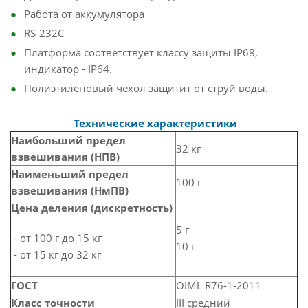
Работа от аккумулятора
RS-232C
Платформа соответствует классу защиты IP68,
индикатор - IP64.
Полиэтиленовый чехол защитит от струй воды.
Технические характеристики
Наибольший предел
32 кг
взвешивания (НПВ)
Наименьший предел
100 г
взвешивания (НмПВ)
Цена деления (дискретность)
5 г
- от 100 г до 15 кг
10 г
- от 15 кг до 32 кг
ГОСТ
OIML R76-1-2011
Класс точности
III средний