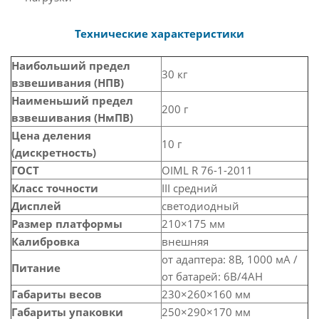
Технические характеристики
Наибольший предел
30 кг
взвешивания (НПВ)
Наименьший предел
200 г
взвешивания (НмПВ)
Цена деления
10 г
(дискретность)
ГОСТ
OIML R 76-1-2011
Класс точности
III средний
Дисплей
светодиодный
Размер платформы
210×175 мм
Калибровка
внешняя
от адаптера: 8В, 1000 мА /
Питание
от батарей: 6В/4AH
Габариты весов
230×260×160 мм
Габариты упаковки
250×290×170 мм