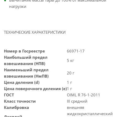
Вычитание массы тары до 100% от максимальной
нагрузки
ТЕХНИЧЕСКИЕ ХАРАКТЕРИСТИКИ
Номер в Госреестре
66971-17
Наибольший предел
5 кг
взвешивания (НПВ)
Наименьший предел
20 г
взвешивания (НмПВ)
Цена деления (d)
1 г
Цена поверочного деления (e)
1 г
ГОСТ
OIML R 76-1-2011
Класс точности
III средний
Калибровка
внешняя
жидкокристаллический
Дисплей