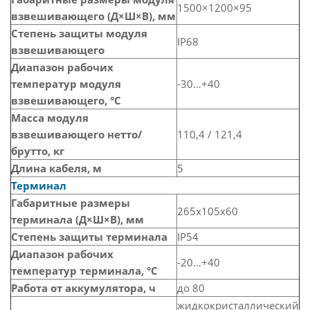
1500×1200×95
взвешивающего (Д×Ш×В), мм
Степень защиты модуля
IP68
взвешивающего
Диапазон рабочих
температур модуля
-30…+40
взвешивающего, °С
Масса модуля
взвешивающего нетто/
110,4 / 121,4
брутто, кг
Длина кабеля, м
5
Терминал
Габаритные размеры
265x105x60
терминала (Д×Ш×В), мм
Степень защиты терминала
IP54
Диапазон рабочих
-20…+40
температур терминала, °С
Работа от аккумулятора, ч
до 80
жидкокристаллический