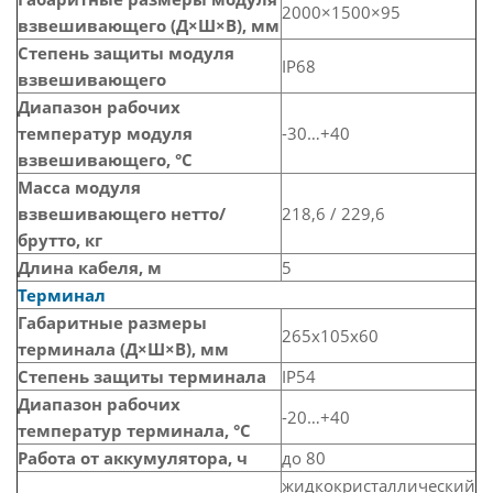
2000×1500×95
взвешивающего (Д×Ш×В), мм
Степень защиты модуля
IP68
взвешивающего
Диапазон рабочих
температур модуля
-30…+40
взвешивающего, °С
Масса модуля
взвешивающего нетто/
218,6 / 229,6
брутто, кг
Длина кабеля, м
5
Терминал
Габаритные размеры
265x105x60
терминала (Д×Ш×В), мм
Степень защиты терминала
IP54
Диапазон рабочих
-20…+40
температур терминала, °С
Работа от аккумулятора, ч
до 80
жидкокристаллический