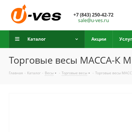
+7 (843) 250-42-72
sale@u-ves.ru
Каталог
Акции
Услу
Торговые весы МАССА-К МК
Главная
-
Каталог
-
Весы
-
Торговые весы
-
Торговые весы МАСС