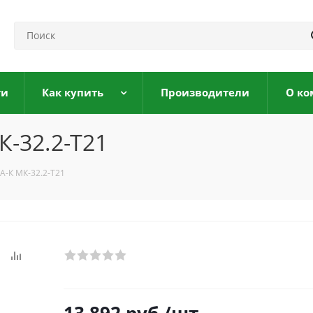
ги
Как купить
Производители
О ко
-32.2-Т21
А-К МК-32.2-Т21