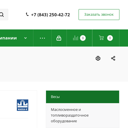
+7 (843) 250-42-72
Заказать звонок
мпании
0
0
Весы
Маслосменное и
топливораздаточное
оборудование