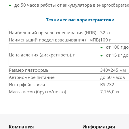
до 50 часов работы от аккумулятора в энергосберег
Технические характеристики
Наибольший предел взвешивания (НПВ)
32 кг
Наименьший предел взвешивания (НмПВ)
100 г
от 100 г до 
Цена деления (дискретность), г
от 15 кг до 
Размер платформы
340×245 мм
Автономное питание
до 50 часов
Интерфейс связи
RS-232
Масса весов (брутто/нетто)
7,1/6,0 кг
Компания
Информация